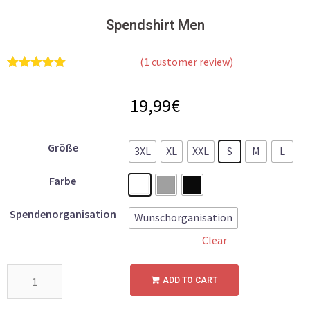
Spendshirt Men
(
1
customer review)
1
Rated
5.00
out of 5
19,99
€
based on
customer
rating
Größe
3XL
XL
XXL
S
M
L
Farbe
Spendenorganisation
Wunschorganisation
Clear
Spendshirt
ADD TO CART
Men
quantity