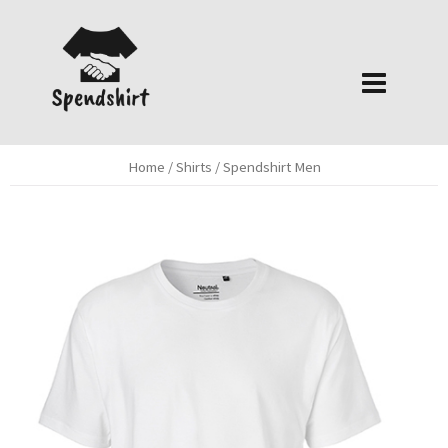
Springe
zum
Inhalt
Home
/
Shirts
/ Spendshirt Men